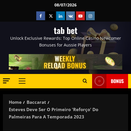
Skip
08/07/2026
to
Facebook
Twitter
Linkedin
VK
Youtube
Instagram
content
tab bet
Unlock Exclusive Rewards: Top Online Casino Newcomer
Bonuses for Aussie Players
BONUS
Primary
Menu
Home
Baccarat
Esteves Deve Ser O Primeiro 'reforço' Do
Palmeiras Para A Temporada 2023