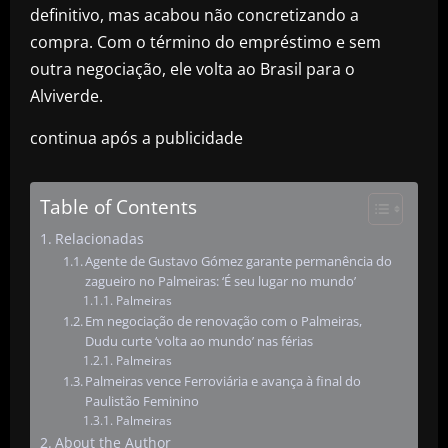
definitivo, mas acabou não concretizando a
compra. Com o término do empréstimo e sem
outra negociação, ele volta ao Brasil para o
Alviverde.
continua após a publicidade
Table of Contents
Relacionadas
Agente de Gustavo Gómez garante permanência do
zagueiro no Palmeiras: ‘É seu lugar no mundo’
Palmeiras
Em negociação de renovação com o Palmeiras,
Dudu curte ‘volta ao mundo’ nas férias
Palmeiras
Palmeiras vence Ferroviária e avança à final do
Paulistão Feminino
Palmeiras
About the Author