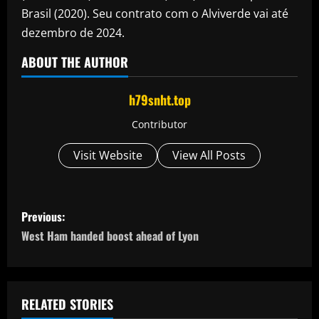
Brasil (2020). Seu contrato com o Alviverde vai até
dezembro de 2024.
ABOUT THE AUTHOR
h79snht.top
Contributor
Visit Website
View All Posts
P
Previous:
o
West Ham handed boost ahead of Lyon
s
t
RELATED STORIES