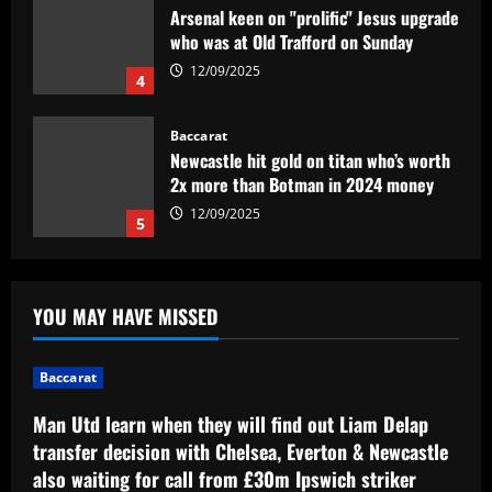
Arsenal keen on "prolific" Jesus upgrade
who was at Old Trafford on Sunday
12/09/2025
4
Baccarat
Newcastle hit gold on titan who’s worth
2x more than Botman in 2024 money
12/09/2025
5
Baccarat
Man Utd learn when they will find out
YOU MAY HAVE MISSED
Liam Delap transfer decision with
Chelsea, Everton & Newcastle also
waiting for call from £30m Ipswich
1
Baccarat
striker
12/09/2025
Man Utd learn when they will find out Liam Delap
Baccarat
Arsenal ready bid for £51 million
transfer decision with Chelsea, Everton & Newcastle
Kompany target as board aim to act fast
also waiting for call from £30m Ipswich striker