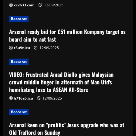
12/09/2025
2
xc2633.com
12/09/2025
Baccarat
Baccarat
VIDEO: Frustrated Amad Diallo gives
Malaysian crowd middle finger in
Arsenal ready bid for £51 million Kompany target as
aftermath of Man Utd's humiliating loss
board aim to act fast
to ASEAN All-Stars
3
z3u9t.icu
12/09/2025
12/09/2025
Baccarat
Baccarat
Arsenal keen on "prolific" Jesus upgrade
who was at Old Trafford on Sunday
VIDEO: Frustrated Amad Diallo gives Malaysian
crowd middle finger in aftermath of Man Utd's
12/09/2025
4
humiliating loss to ASEAN All-Stars
h716a5.icu
12/09/2025
Baccarat
Newcastle hit gold on titan who’s worth
2x more than Botman in 2024 money
Baccarat
12/09/2025
5
Arsenal keen on "prolific" Jesus upgrade who was at
Old Trafford on Sunday