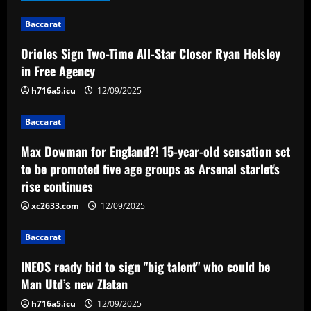
n
Baccarat
a
Orioles Sign Two-Time All-Star Closer Ryan Helsley
v
in Free Agency
i
h716a5.icu
12/09/2025
g
Baccarat
a
Max Dowman for England?! 15-year-old sensation set
to be promoted five age groups as Arsenal starlet's
t
rise continues
i
xc2633.com
12/09/2025
o
Baccarat
n
INEOS ready bid to sign "big talent" who could be
Man Utd’s new Zlatan
h716a5.icu
12/09/2025