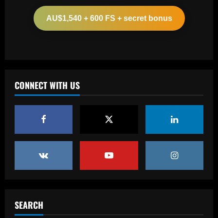
Arsenal ready bid for £51 million
Kompany target as board aim to act fast
AU$1,540 + 600 FS + secret bonus
12/09/2025
2
Baccarat
VIDEO: Frustrated Amad Diallo gives
Malaysian crowd middle finger in
aftermath of Man Utd's humiliating loss
CONNECT WITH US
to ASEAN All-Stars
3
12/09/2025
Baccarat
Arsenal keen on "prolific" Jesus upgrade
who was at Old Trafford on Sunday
12/09/2025
4
Baccarat
Newcastle hit gold on titan who’s worth
2x more than Botman in 2024 money
SEARCH
12/09/2025