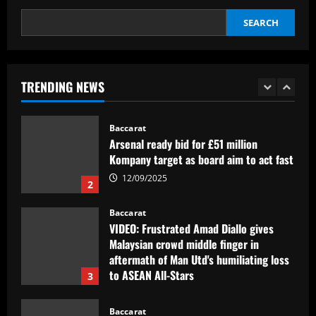
5
SEARCH
Baccarat
Man Utd learn when they will find out
Liam Delap transfer decision with
Chelsea, Everton & Newcastle also
TRENDING NEWS
waiting for call from £30m Ipswich
1
striker
12/09/2025
Baccarat
Arsenal ready bid for £51 million
Kompany target as board aim to act fast
12/09/2025
2
Baccarat
VIDEO: Frustrated Amad Diallo gives
Malaysian crowd middle finger in
aftermath of Man Utd's humiliating loss
to ASEAN All-Stars
3
12/09/2025
Baccarat